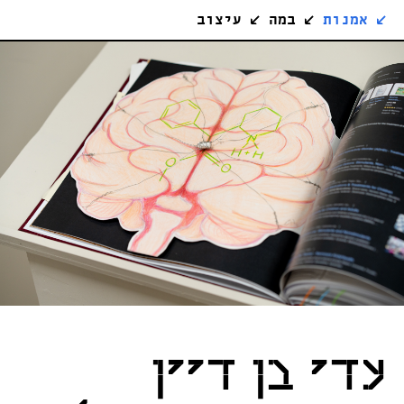
↙
אמנות
↙
במה
↙
עיצוב
עדי בן דיין