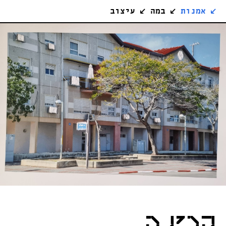
↙
אמנות
↙
במה
↙
עיצוב