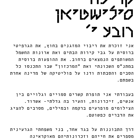
קרינה
סילישטיאן
רובע י'
אני זוכרת את ריבוי המזגנים בחוץ, את הגרפיטי
ברוסית על גבי קירות הבתים ואת ארונות החשמל
המשותפים הנמצאים ברחוב. את ההופעות ברוסית
במתנ"ס השכונתי ואת "המרכזון" שבו התכנסו כל
הסבים והסבתות ודנו על פוליטיקה של מדינה אחרת
בשפתם.
בעבודתי אני תופרת קשרים סמויים וגלויים בין
אנשים, זיכרונות, והעיר בה גדלתי- אשדוד.
הצילומים מופרעים ברקמה ובמילים, מסרבים להציג
את הדברים כפשוטם.
דרך התבוננות על בגד אחד, בני משפחתי הגרעינית
מספרים את חייהם וזכרונותיהם מאוקראינה